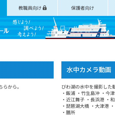
教職員向け
保護者向け
水中カメラ動画
ちらから。
びわ湖の水中を撮影した
・飯浦 ・竹生島沖 ・今
・近江舞子 ・長浜港 ・
・琵琶湖大橋 ・大津港 
・膳所