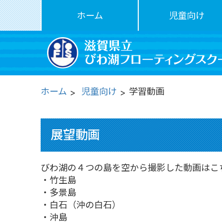
ホーム
児童向け
ホーム
児童向け
学習動画
展望動画
びわ湖の４つの島を空から撮影した動画はこ
・竹生島
・多景島
・白石（沖の白石）
・沖島