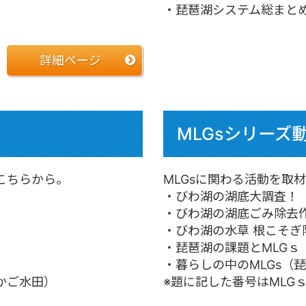
・琵琶湖システム総まと
詳細ページ
MLGsシリーズ
こちらから。
MLGsに関わる活動を取
・びわ湖の湖底大調査！
・びわ湖の湖底ごみ除去
・びわ湖の水草 根こそぎ
・琵琶湖の課題とMLGｓ
・暮らしの中のMLGs（
かご水田）
※題に記した番号はMLG