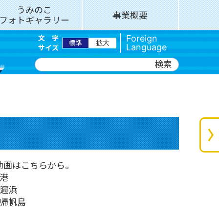
うみのこ
事業概要
フォトギャラリー
Foreign
文
字
標準
拡大
Language
サイズ
検索
Japanese
English
Español
Português
動画はこちらから。
津港
和邇浜
・帰帆島