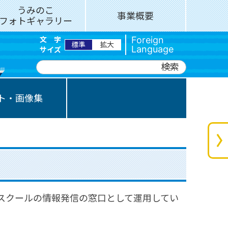
うみのこ
事業概要
フォトギャラリー
Foreign
文
字
標準
拡大
Language
サイズ
検索
Japanese
English
ト・画像集
Español
Português
スクールの情報発信の窓口として運用してい