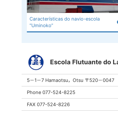
Características do navio-escola
“Uminoko”
Escola Flutuante do L
5－1－7 Hamaotsu，Otsu 〒520－0047
Phone 077-524-8225
FAX 077-524-8226