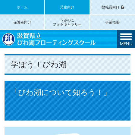
ホーム
児童向け
教職員向け
うみのこ
保護者向け
事業概要
フォトギャラリー
MENU
学ぼう！びわ湖
「びわ湖について知ろう！」