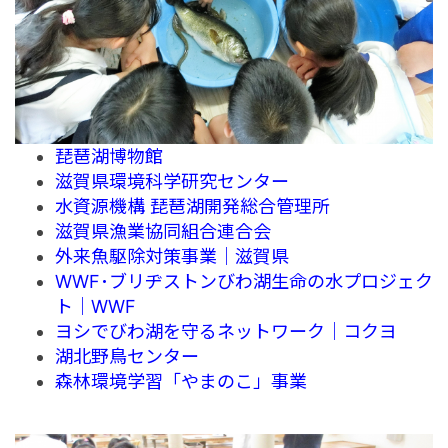
琵琶湖博物館
滋賀県環境科学研究センター
水資源機構 琵琶湖開発総合管理所
滋賀県漁業協同組合連合会
外来魚駆除対策事業｜滋賀県
WWF･ブリヂストンびわ湖生命の水プロジェク
ト｜WWF
ヨシでびわ湖を守るネットワーク｜コクヨ
湖北野鳥センター
森林環境学習「やまのこ」事業